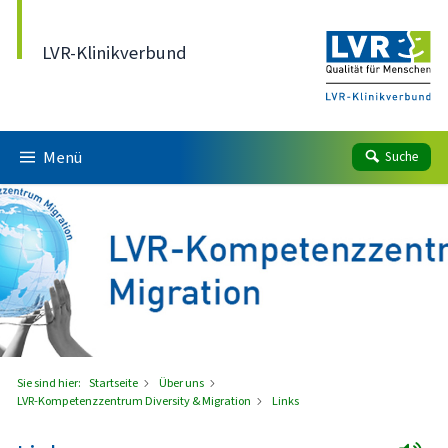
Direkt zum Inhalt
LVR-Klinikverbund
Menü
Suche
Sie sind hier:
Startseite
Über uns
LVR-Kompetenzzentrum Diversity & Migration
Links