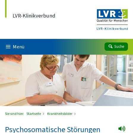
Direkt zum Inhalt
LVR-Klinikverbund
Menü
Suche
Sie sind hier:
Startseite
Krankheitsbilder
Psychosomatische Störungen