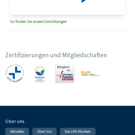
So finden Sie unsere Einrichtungen
Zertifizierungen und Mitgliedschaften
Fußnavigation
Über uns
Aktuelles
Über Uns
Die LVR-Kliniken